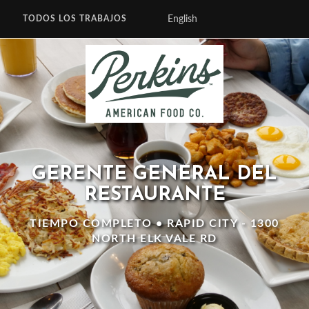
English
TODOS LOS TRABAJOS
GERENTE GENERAL DEL
RESTAURANTE
TIEMPO COMPLETO • RAPID CITY - 1300
NORTH ELK VALE RD